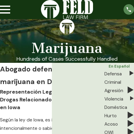
Marijuana
Hundreds of Cases Successfully Handled
En Español
Abogado defensor de
Defensa
marijuana en Des Moines
Criminal
Agresión
Representación Legal para Delitos de
Drogas Relacionados con la Marijuana
Violencia
en Iowa
Doméstica
Hurto
Según la ley de Iowa, es ilegal poseer marijuana
Acoso
intencionalmente o sabiéndolo. Las multas y
OWI